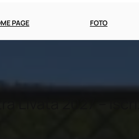
ME PAGE
FOTO
ra Livata 2027 – Iscri