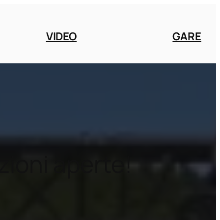
VIDEO
GARE
zioni aperte!