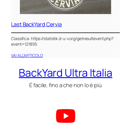
Last BackYard Cervia
Classifica: https://statistik.d-u-v.org/getresultevent.php?
event=121895
VAI ALL’ARTICOLO
BackYard Ultra Italia
É facile, fino a che non lo è più