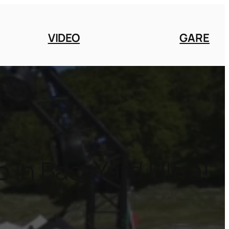
VIDEO
GARE
o in BackYard Ultra!