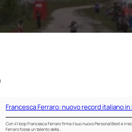
o
Francesca Ferraro: nuovo record italiano in
Con 41 loop Francesca Ferraro firma il suo nuovo Personal Best e il r
Ferraro fosse un talento della…