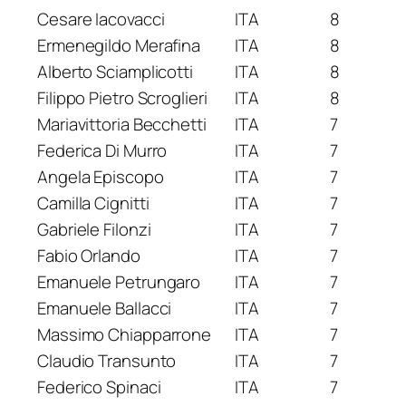
Cesare Iacovacci
ITA
8
Ermenegildo Merafina
ITA
8
Alberto Sciamplicotti
ITA
8
Filippo Pietro Scroglieri
ITA
8
Mariavittoria Becchetti
ITA
7
Federica Di Murro
ITA
7
Angela Episcopo
ITA
7
Camilla Cignitti
ITA
7
Gabriele Filonzi
ITA
7
Fabio Orlando
ITA
7
Emanuele Petrungaro
ITA
7
Emanuele Ballacci
ITA
7
Massimo Chiapparrone
ITA
7
Claudio Transunto
ITA
7
Federico Spinaci
ITA
7