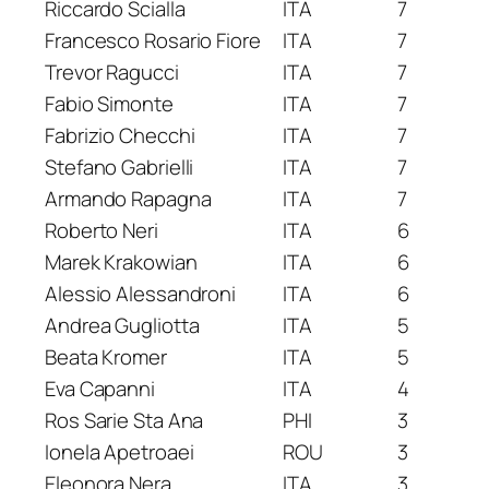
Riccardo Scialla
ITA
7
Francesco Rosario Fiore
ITA
7
Trevor Ragucci
ITA
7
Fabio Simonte
ITA
7
Fabrizio Checchi
ITA
7
Stefano Gabrielli
ITA
7
Armando Rapagna
ITA
7
Roberto Neri
ITA
6
Marek Krakowian
ITA
6
Alessio Alessandroni
ITA
6
Andrea Gugliotta
ITA
5
Beata Kromer
ITA
5
Eva Capanni
ITA
4
Ros Sarie Sta Ana
PHI
3
Ionela Apetroaei
ROU
3
Eleonora Nera
ITA
3