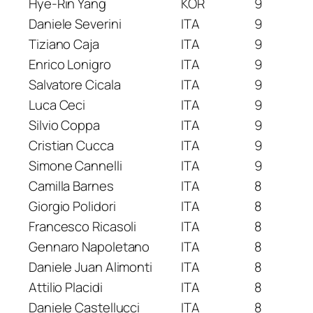
Hye-Rin Yang
KOR
9
Daniele Severini
ITA
9
Tiziano Caja
ITA
9
Enrico Lonigro
ITA
9
Salvatore Cicala
ITA
9
Luca Ceci
ITA
9
Silvio Coppa
ITA
9
Cristian Cucca
ITA
9
Simone Cannelli
ITA
9
Camilla Barnes
ITA
8
Giorgio Polidori
ITA
8
Francesco Ricasoli
ITA
8
Gennaro Napoletano
ITA
8
Daniele Juan Alimonti
ITA
8
Attilio Placidi
ITA
8
Daniele Castellucci
ITA
8