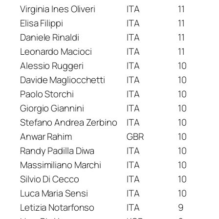
Virginia Ines Oliveri
ITA
11
Elisa Filippi
ITA
11
Daniele Rinaldi
ITA
11
Leonardo Macioci
ITA
11
Alessio Ruggeri
ITA
10
Davide Magliocchetti
ITA
10
Paolo Storchi
ITA
10
Giorgio Giannini
ITA
10
Stefano Andrea Zerbino
ITA
10
Anwar Rahim
GBR
10
Randy Padilla Diwa
ITA
10
Massimiliano Marchi
ITA
10
Silvio Di Cecco
ITA
10
Luca Maria Sensi
ITA
10
Letizia Notarfonso
ITA
9