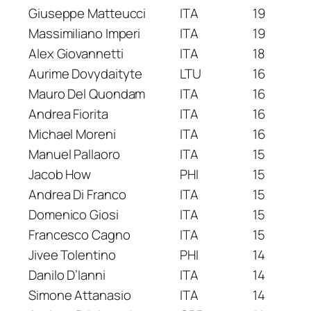
Giuseppe Matteucci
ITA
19
Massimiliano Imperi
ITA
19
Alex Giovannetti
ITA
18
Aurime Dovydaityte
LTU
16
Mauro Del Quondam
ITA
16
Andrea Fiorita
ITA
16
Michael Moreni
ITA
16
Manuel Pallaoro
ITA
15
Jacob How
PHI
15
Andrea Di Franco
ITA
15
Domenico Giosi
ITA
15
Francesco Cagno
ITA
15
Jivee Tolentino
PHI
14
Danilo D’Ianni
ITA
14
Simone Attanasio
ITA
14