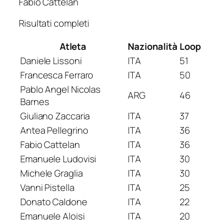
Fabio Cattelan
Risultati completi
Atleta
Nazionalità
Loop
Daniele Lissoni
ITA
51
Francesca Ferraro
ITA
50
Pablo Angel Nicolas
ARG
46
Barnes
Giuliano Zaccaria
ITA
37
Antea Pellegrino
ITA
36
Fabio Cattelan
ITA
36
Emanuele Ludovisi
ITA
30
Michele Graglia
ITA
30
Vanni Pistella
ITA
25
Donato Caldone
ITA
22
Emanuele Aloisi
ITA
20