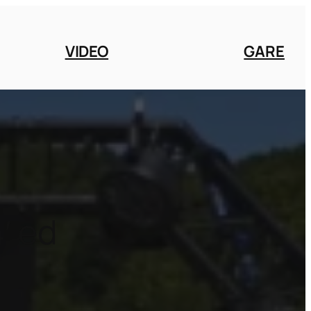
VIDEO
GARE
′ ed