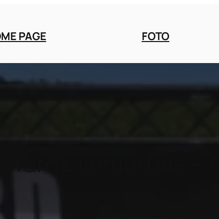
ME PAGE
FOTO
kYard L’Immortale – 4