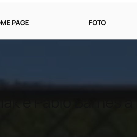
ME PAGE
FOTO
lak e Pablo Barnes a 