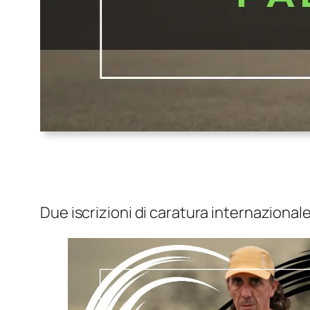
Due iscrizioni di caratura internazional